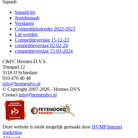
Squash
Squash les
Jeugdsquash
Verslagen
Competitiekalender 2022-2023
Lid worden
Competitieverslag 15-12-23
competitieverslag 02-02-24
competitieverslag 15-03-2024
C&FC Hermes-D.V.S.
Trimpad 12
3118 JJ Schiedam
010 470 40 48
info@hermesdvs.nl
© Copyright 2007-2026 - Hermes DVS
Contact
info@hermesdvs.nl
Deze website is mede mogelijk gemaakt door
HVMP Internet
marketing
Akkoord