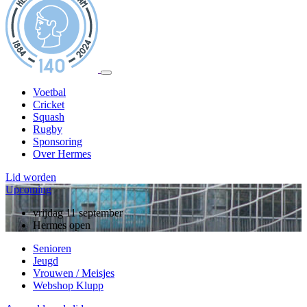
Voetbal
Cricket
Squash
Rugby
Sponsoring
Over Hermes
Lid worden
Upcoming
vrijdag 11 september
Hermes open
Senioren
Jeugd
Vrouwen / Meisjes
Webshop Klupp