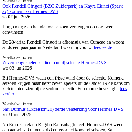
Voetbalsenioren
Ook Rendell Girigori (BZC Zuiderpark) en Kayra Ekinci (Sparta
av) komen naar Hermes-DVS
zo 07 jun 2026
Harga mag zich het nieuwe seizoen verheugen op nog twee
aanwinsten.
De 28-jarige Rendell Girigori is afkomstig van Curaçao en woont
sinds een paar jaar in Nederland waar hij voor ...
lees verder
Voetbalsenioren
Zeven jeugdspelers sluiten aan bij selectie Hermes-DVS
wo 03 jun 2026
Bij Hermes-DVS waait een frisse wind door de selectie. Komend
seizoen krijgen maar liefst zeven spelers uit de Onder-19 de kans om
zich te laten zien bij de seniorenselectie. Een mooie bevestigi...
lees
verder
Voetbalsenioren
Sait Durmus (Excelsior’20) derde versterking voor Hermes-DVS
zo 31 mei 2026
Na Emre Cicek en Rilgilio Ramsubagh heeft Hermes-DVS weer
een aanwinst kunnen strikken voor het komend seizoen, Sait