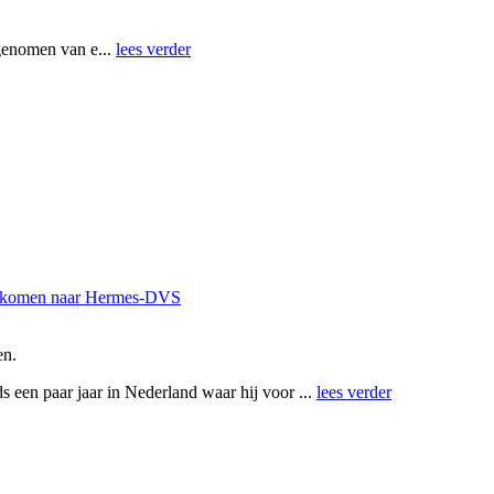
genomen van e...
lees verder
v) komen naar Hermes-DVS
en.
s een paar jaar in Nederland waar hij voor ...
lees verder