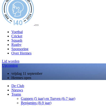
Voetbal
Cricket
Squash
Rugby
Sponsoring
Over Hermes
Lid worden
Upcoming
vrijdag 11 september
Hermes open
De Club
Nieuws
Teams
Guppen (5 jaar) en Turven (6-7 jaar)
Benjamins (8-9 jaar)