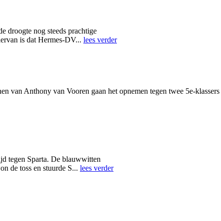
e droogte nog steeds prachtige
hiervan is dat Hermes-DV...
lees verder
n van Anthony van Vooren gaan het opnemen tegen twee 5e-klassers e
ijd tegen Sparta. De blauwwitten
on de toss en stuurde S...
lees verder