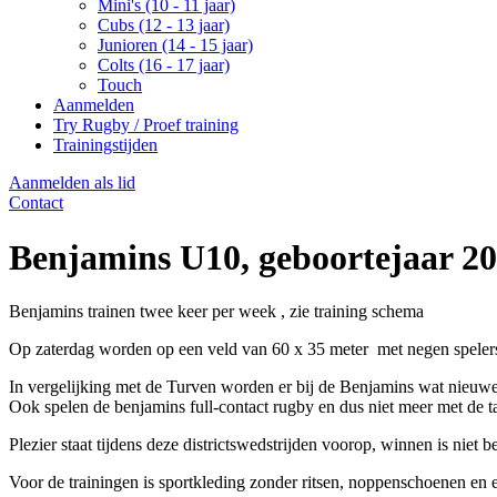
Mini's (10 - 11 jaar)
Cubs (12 - 13 jaar)
Junioren (14 - 15 jaar)
Colts (16 - 17 jaar)
Touch
Aanmelden
Try Rugby / Proef training
Trainingstijden
Aanmelden als lid
Contact
Benjamins U10, geboortejaar 20
Benjamins trainen twee keer per week , zie training schema
Op zaterdag worden op een veld van 60 x 35 meter met negen spelers
In vergelijking met de Turven worden er bij de Benjamins wat nieuw
Ook spelen de benjamins full-contact rugby en dus niet meer met de ta
Plezier staat tijdens deze districtswedstrijden voorop, winnen is niet 
Voor de trainingen is sportkleding zonder ritsen, noppenschoenen en