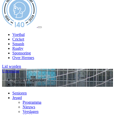
Voetbal
Cricket
Squash
Rugby
Sponsoring
Over Hermes
Lid worden
Upcoming
zondag 13 september
vrijdag 11 september
10 jarig jubileum, rugby
Hermes open
Senioren
Jeugd
Programma
Nieuws
Verslagen