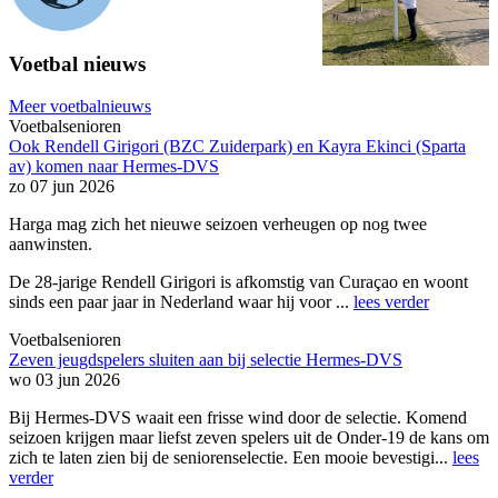
Voetbal nieuws
Meer voetbalnieuws
Voetbalsenioren
Ook Rendell Girigori (BZC Zuiderpark) en Kayra Ekinci (Sparta
av) komen naar Hermes-DVS
zo 07 jun 2026
Harga mag zich het nieuwe seizoen verheugen op nog twee
aanwinsten.
De 28-jarige Rendell Girigori is afkomstig van Curaçao en woont
sinds een paar jaar in Nederland waar hij voor ...
lees verder
Voetbalsenioren
Zeven jeugdspelers sluiten aan bij selectie Hermes-DVS
wo 03 jun 2026
Bij Hermes-DVS waait een frisse wind door de selectie. Komend
seizoen krijgen maar liefst zeven spelers uit de Onder-19 de kans om
zich te laten zien bij de seniorenselectie. Een mooie bevestigi...
lees
verder