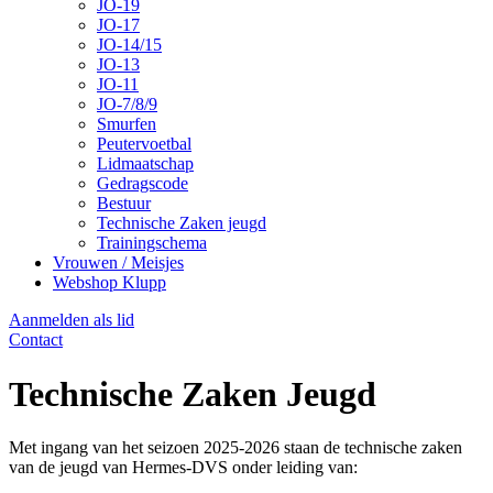
JO-19
JO-17
JO-14/15
JO-13
JO-11
JO-7/8/9
Smurfen
Peutervoetbal
Lidmaatschap
Gedragscode
Bestuur
Technische Zaken jeugd
Trainingschema
Vrouwen / Meisjes
Webshop Klupp
Aanmelden als lid
Contact
Technische Zaken Jeugd
Met ingang van het seizoen 2025-2026 staan de technische zaken
van de jeugd van Hermes-DVS onder leiding van: