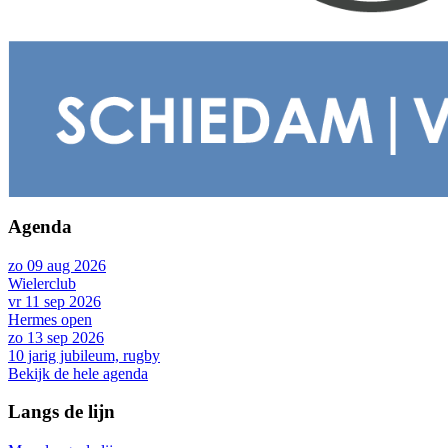
Agenda
zo 09 aug 2026
Wielerclub
vr 11 sep 2026
Hermes open
zo 13 sep 2026
10 jarig jubileum, rugby
Bekijk de hele agenda
Langs de lijn