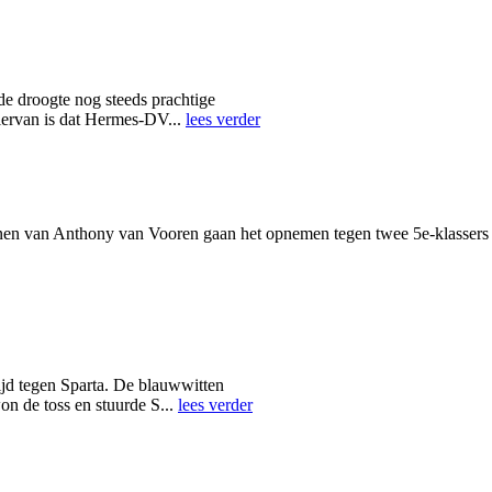
e droogte nog steeds prachtige
hiervan is dat Hermes-DV...
lees verder
n van Anthony van Vooren gaan het opnemen tegen twee 5e-klassers e
ijd tegen Sparta. De blauwwitten
on de toss en stuurde S...
lees verder