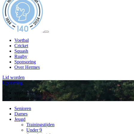
Voetbal
Cricket
Squash
Rugby
Sponsoring
Over Hermes
Lid worden
Upcoming
zondag 13 september
vrijdag 11 september
10 jarig jubileum, rugby
Hermes open
Senioren
Dames
Jeugd
Trainingstijden
Under 9