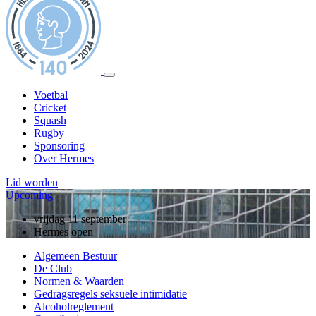
Voetbal
Cricket
Squash
Rugby
Sponsoring
Over Hermes
Lid worden
Upcoming
vrijdag 11 september
Hermes open
Algemeen Bestuur
De Club
Normen & Waarden
Gedragsregels seksuele intimidatie
Alcoholreglement