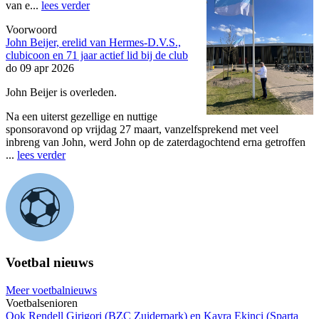
van e...
lees verder
Voorwoord
John Beijer, erelid van Hermes-D.V.S.,
clubicoon en 71 jaar actief lid bij de club
do 09 apr 2026
John Beijer is overleden.
Na een uiterst gezellige en nuttige
sponsoravond op vrijdag 27 maart, vanzelfsprekend met veel
inbreng van John, werd John op de zaterdagochtend erna getroffen
...
lees verder
Voetbal nieuws
Meer voetbalnieuws
Voetbalsenioren
Ook Rendell Girigori (BZC Zuiderpark) en Kayra Ekinci (Sparta