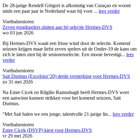
De 28-jarige Rendell Girigori is afkomstig van Curaçao en woont
sinds een paar jaar in Nederland waar hij voor ...
lees verder
Voetbalsenioren
Zeven jeugdspelers sluiten aan bij selectie Hermes-DVS
wo 03 jun 2026
Bij Hermes-DVS waait een frisse wind door de selectie. Komend
seizoen krijgen maar liefst zeven spelers uit de Onder-19 de kans om
zich te laten zien bij de seniorenselectie. Een mooie bevestigi...
lees
verder
Voetbalsenioren
Sait Durmus (Excelsior’20) derde versterking voor Hermes-DVS
zo 31 mei 2026
Na Emre Cicek en Rilgilio Ramsubagh heeft Hermes-DVS weer
een aanwinst kunnen strikken voor het komend seizoen, Sait
Durmus.
“Met Sait halen we een jonge, talentvolle 21-jarige lin...
lees verder
Voetbalsenioren
Emre Cicek (DSVP) kiest voor Hermes-DVS
vr 29 mei 2026