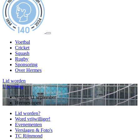
Voetbal
Cricket
Squash
Rugby
Sponsoring
Over Hermes
Lid worden
Upcoming
vrijdag 11 september
Hermes open
Lid worden?
Word vrijwilliger!
Evenementen
Verslagen & Foto's
TC Rijnmond