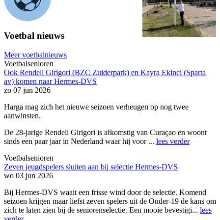
Voetbal nieuws
Meer voetbalnieuws
Voetbalsenioren
Ook Rendell Girigori (BZC Zuiderpark) en Kayra Ekinci (Sparta
av) komen naar Hermes-DVS
zo 07 jun 2026
Harga mag zich het nieuwe seizoen verheugen op nog twee
aanwinsten.
De 28-jarige Rendell Girigori is afkomstig van Curaçao en woont
sinds een paar jaar in Nederland waar hij voor ...
lees verder
Voetbalsenioren
Zeven jeugdspelers sluiten aan bij selectie Hermes-DVS
wo 03 jun 2026
Bij Hermes-DVS waait een frisse wind door de selectie. Komend
seizoen krijgen maar liefst zeven spelers uit de Onder-19 de kans om
zich te laten zien bij de seniorenselectie. Een mooie bevestigi...
lees
verder