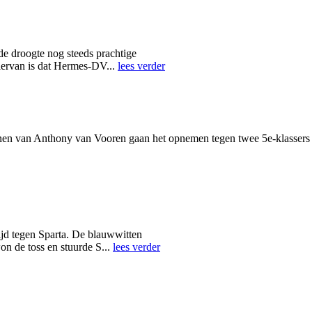
e droogte nog steeds prachtige
hiervan is dat Hermes-DV...
lees verder
n van Anthony van Vooren gaan het opnemen tegen twee 5e-klassers e
ijd tegen Sparta. De blauwwitten
on de toss en stuurde S...
lees verder