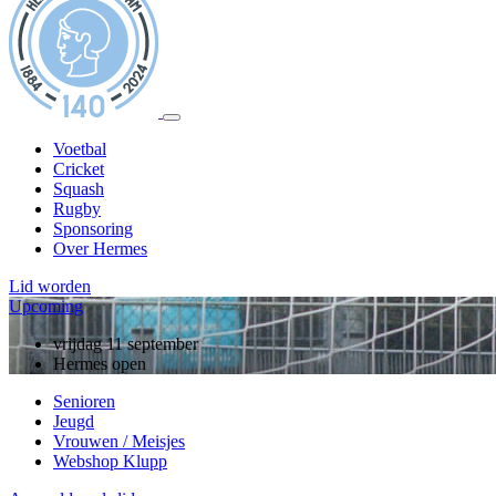
Voetbal
Cricket
Squash
Rugby
Sponsoring
Over Hermes
Lid worden
Upcoming
zondag 13 september
vrijdag 11 september
10 jarig jubileum, rugby
Hermes open
Senioren
Jeugd
Vrouwen / Meisjes
Webshop Klupp