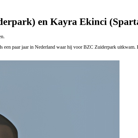
derpark) en Kayra Ekinci (Spa
en.
s een paar jaar in Nederland waar hij voor BZC Zuiderpark uitkwam. Hij