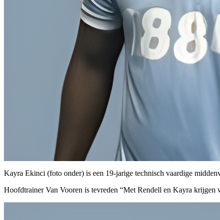
Kayra Ekinci (foto onder) is een 19-jarige technisch vaardige middenv
Hoofdtrainer Van Vooren is tevreden “Met Rendell en Kayra krijgen w