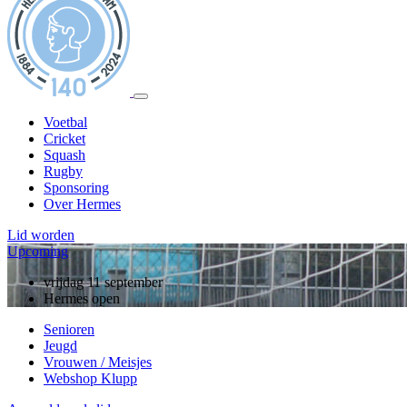
Voetbal
Cricket
Squash
Rugby
Sponsoring
Over Hermes
Lid worden
Upcoming
zondag 13 september
vrijdag 11 september
10 jarig jubileum, rugby
Hermes open
Senioren
Jeugd
Vrouwen / Meisjes
Webshop Klupp