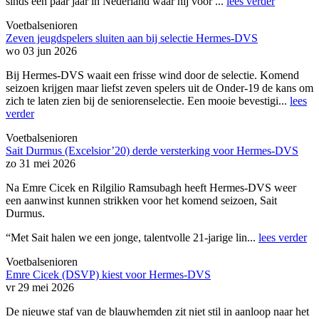
sinds een paar jaar in Nederland waar hij voor ...
lees verder
Voetbalsenioren
Zeven jeugdspelers sluiten aan bij selectie Hermes-DVS
wo 03 jun 2026
Bij Hermes-DVS waait een frisse wind door de selectie. Komend
seizoen krijgen maar liefst zeven spelers uit de Onder-19 de kans om
zich te laten zien bij de seniorenselectie. Een mooie bevestigi...
lees
verder
Voetbalsenioren
Sait Durmus (Excelsior’20) derde versterking voor Hermes-DVS
zo 31 mei 2026
Na Emre Cicek en Rilgilio Ramsubagh heeft Hermes-DVS weer
een aanwinst kunnen strikken voor het komend seizoen, Sait
Durmus.
“Met Sait halen we een jonge, talentvolle 21-jarige lin...
lees verder
Voetbalsenioren
Emre Cicek (DSVP) kiest voor Hermes-DVS
vr 29 mei 2026
De nieuwe staf van de blauwhemden zit niet stil in aanloop naar het