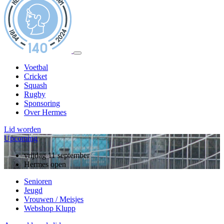
Voetbal
Cricket
Squash
Rugby
Sponsoring
Over Hermes
Lid worden
Upcoming
vrijdag 11 september
Hermes open
Senioren
Jeugd
Vrouwen / Meisjes
Webshop Klupp