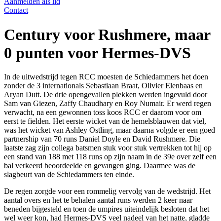
Aanmelden als lid
Contact
Century voor Rushmere, maar
0 punten voor Hermes-DVS
In de uitwedstrijd tegen RCC moesten de Schiedammers het doen
zonder de 3 internationals Sebastiaan Braat, Olivier Elenbaas en
Aryan Dutt. De drie opengevallen plekken werden ingevuld door
Sam van Giezen, Zaffy Chaudhary en Roy Numair. Er werd regen
verwacht, na een gewonnen toss koos RCC er daarom voor om
eerst te fielden. Het eerste wicket van de hemelsblauwen dat viel,
was het wicket van Ashley Ostling, maar daarna volgde er een goed
partnership van 70 runs Daniel Doyle en David Rushmere. Die
laatste zag zijn collega batsmen stuk voor stuk vertrekken tot hij op
een stand van 188 met 118 runs op zijn naam in de 39e over zelf een
bal verkeerd beoordeelde en gevangen ging. Daarmee was de
slagbeurt van de Schiedammers ten einde.
De regen zorgde voor een rommelig vervolg van de wedstrijd. Het
aantal overs en het te behalen aantal runs werden 2 keer naar
beneden bijgesteld en toen de umpires uiteindelijk besloten dat het
wel weer kon, had Hermes-DVS veel nadeel van het natte, gladde