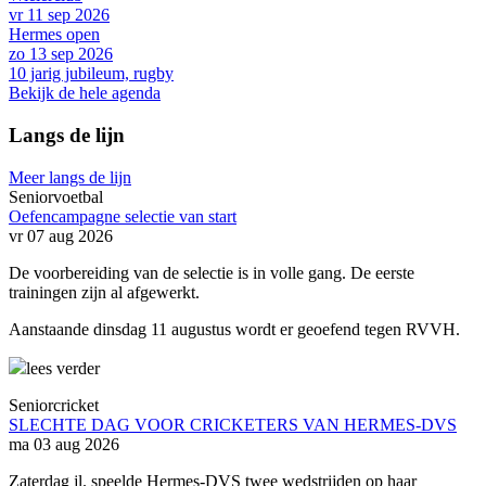
vr 11 sep 2026
Hermes open
zo 13 sep 2026
10 jarig jubileum, rugby
Bekijk de hele agenda
Langs de lijn
Meer langs de lijn
Seniorvoetbal
Oefencampagne selectie van start
vr 07 aug 2026
De voorbereiding van de selectie is in volle gang. De eerste
trainingen zijn al afgewerkt.
Aanstaande dinsdag 11 augustus wordt er geoefend tegen RVVH.
lees verder
Seniorcricket
SLECHTE DAG VOOR CRICKETERS VAN HERMES-DVS
ma 03 aug 2026
Zaterdag jl. speelde Hermes-DVS twee wedstrijden op haar