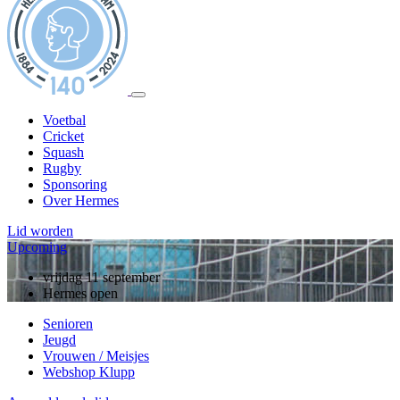
Voetbal
Cricket
Squash
Rugby
Sponsoring
Over Hermes
Lid worden
Upcoming
vrijdag 11 september
Hermes open
Senioren
Jeugd
Vrouwen / Meisjes
Webshop Klupp