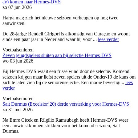
av) komen naar Hermes-DVS
zo 07 jun 2026
Harga mag zich het nieuwe seizoen verheugen op nog twee
aanwinsten.
De 28-jarige Rendell Girigori is afkomstig van Curaçao en woont
sinds een paar jaar in Nederland waar hij voor ...
lees verder
Voetbalsenioren
Zeven jeugdspelers sluiten aan bij selectie Hermes-DVS
wo 03 jun 2026
Bij Hermes-DVS waait een frisse wind door de selectie. Komend
seizoen krijgen maar liefst zeven spelers uit de Onder-19 de kans om
zich te laten zien bij de seniorenselectie. Een mooie bevestigi...
lees
verder
Voetbalsenioren
Sait Durmus (Excelsior’20) derde versterking voor Hermes-DVS
zo 31 mei 2026
Na Emre Cicek en Rilgilio Ramsubagh heeft Hermes-DVS weer
een aanwinst kunnen strikken voor het komend seizoen, Sait
Durmus.