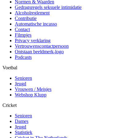
Normen & Waarden
Gedragsregels seksuele intimidatie
Alcoholreglement
Contributie
Automatische incasso
Contact
Filmpjes
Privacy verklaring
Vertrouwenscontactpersoon
Ontstaan beeldmerk-logo
Podcasts
Voetbal
Senioren
Jeugd
Vrouwen / Meisjes
Webshop Klupp
Cricket
Senioren
Dames
Jeugd
Statistiek
Cricket in The Netherlands