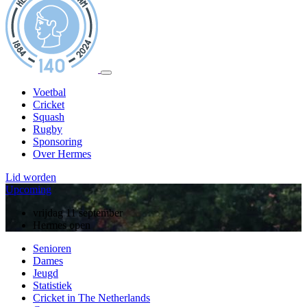
Voetbal
Cricket
Squash
Rugby
Sponsoring
Over Hermes
Lid worden
Upcoming
zondag 13 september
vrijdag 11 september
10 jarig jubileum, rugby
Hermes open
Senioren
Dames
Jeugd
Statistiek
Cricket in The Netherlands