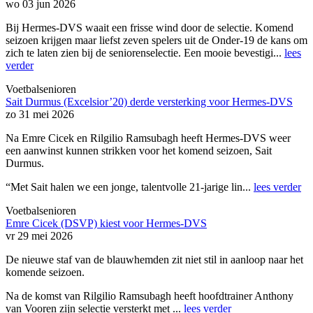
wo 03 jun 2026
Bij Hermes-DVS waait een frisse wind door de selectie. Komend
seizoen krijgen maar liefst zeven spelers uit de Onder-19 de kans om
zich te laten zien bij de seniorenselectie. Een mooie bevestigi...
lees
verder
Voetbalsenioren
Sait Durmus (Excelsior’20) derde versterking voor Hermes-DVS
zo 31 mei 2026
Na Emre Cicek en Rilgilio Ramsubagh heeft Hermes-DVS weer
een aanwinst kunnen strikken voor het komend seizoen, Sait
Durmus.
“Met Sait halen we een jonge, talentvolle 21-jarige lin...
lees verder
Voetbalsenioren
Emre Cicek (DSVP) kiest voor Hermes-DVS
vr 29 mei 2026
De nieuwe staf van de blauwhemden zit niet stil in aanloop naar het
komende seizoen.
Na de komst van Rilgilio Ramsubagh heeft hoofdtrainer Anthony
van Vooren zijn selectie versterkt met ...
lees verder