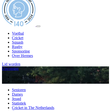
Voetbal
Cricket
Squash
Rugby
Sponsoring
Over Hermes
Lid worden
Upcoming
vrijdag 11 september
Hermes open
Senioren
Dames
Jeugd
Statistiek
Cricket in The Netherlands