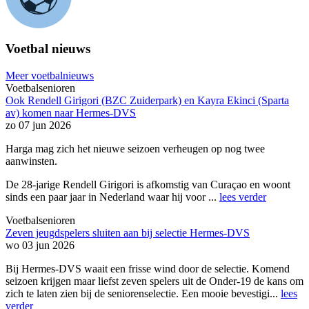
Voetbal nieuws
Meer voetbalnieuws
Voetbalsenioren
Ook Rendell Girigori (BZC Zuiderpark) en Kayra Ekinci (Sparta
av) komen naar Hermes-DVS
zo 07 jun 2026
Harga mag zich het nieuwe seizoen verheugen op nog twee
aanwinsten.
De 28-jarige Rendell Girigori is afkomstig van Curaçao en woont
sinds een paar jaar in Nederland waar hij voor ...
lees verder
Voetbalsenioren
Zeven jeugdspelers sluiten aan bij selectie Hermes-DVS
wo 03 jun 2026
Bij Hermes-DVS waait een frisse wind door de selectie. Komend
seizoen krijgen maar liefst zeven spelers uit de Onder-19 de kans om
zich te laten zien bij de seniorenselectie. Een mooie bevestigi...
lees
verder