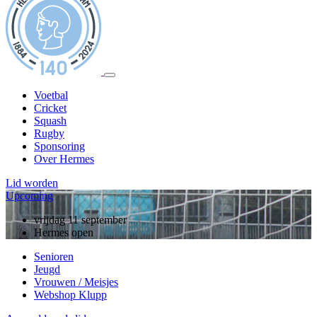
Voetbal
Cricket
Squash
Rugby
Sponsoring
Over Hermes
Lid worden
Upcoming
zondag 13 september
vrijdag 11 september
10 jarig jubileum, rugby
Hermes open
Senioren
Jeugd
Vrouwen / Meisjes
Webshop Klupp