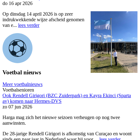
do 16 apr 2026
Op dinsdag 14 april 2026 is op zeer
indrukwekkende wijze afscheid genomen
van e...
lees verder
Voetbal nieuws
Meer voetbalnieuws
Voetbalsenioren
Ook Rendell Girigori (BZC Zuiderpark) en Kayra Ekinci (Sparta
av) komen naar Hermes-DVS
zo 07 jun 2026
Harga mag zich het nieuwe seizoen verheugen op nog twee
aanwinsten.
De 28-jarige Rendell Girigori is afkomstig van Curaçao en woont
sinds een paar jaar in Nederland waar hij voor ...
lees verder