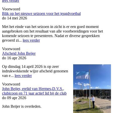
lees verder
Voorwoord
Blik op het nieuwe seizoen voor het jeugdvoetbal
do 14 mei 2026
Met het einde van het seizoen in zicht is er een goed moment
aangebroken om het resultaat van alle voorbereidingen voor het
komende seizoen te presenteren. Nadat er diverse gesprekken
gevoerd zi...
lees verder
Voorwoord
Afscheid John Beijer
do 16 apr 2026
Op dinsdag 14 april 2026 is op zeer
indrukwekkende wijze afscheid genomen
van e...
lees verder
Voorwoord
John Beijer, erelid van Hermes-D.V.S.,
clubicoon en 71 jaar actief lid bij de club
do 09 apr 2026
John Beijer is overleden.