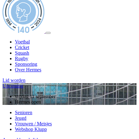
Voetbal
Cricket
Squash
Rugby
Sponsoring
Over Hermes
Lid worden
Upcoming
zondag 13 september
vrijdag 11 september
10 jarig jubileum, rugby
Hermes open
Senioren
Jeugd
Vrouwen / Meisjes
Webshop Klupp