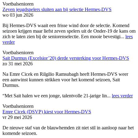
Voetbalsenioren
Zeven jeugdspelers sluiten aan bij selectie Hermes-DVS
wo 03 jun 2026
Bij Hermes-DVS waait een frisse wind door de selectie. Komend
seizoen krijgen maar liefst zeven spelers uit de Onder-19 de kans om
zich te laten zien bij de seniorenselectie. Een mooie bevestigi...
lees
verder
Voetbalsenioren
Sait Durmus (Excelsior’20) derde versterking voor Hermes-DVS
zo 31 mei 2026
Na Emre Cicek en Rilgilio Ramsubagh heeft Hermes-DVS weer
een aanwinst kunnen strikken voor het komend seizoen, Sait
Durmus.
“Met Sait halen we een jonge, talentvolle 21-jarige lin...
lees verder
Voetbalsenioren
Emre Cicek (DSVP) kiest voor Hermes-DVS
vr 29 mei 2026
De nieuwe staf van de blauwhemden zit niet stil in aanloop naar het
komende seizoen.