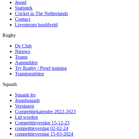
Jeugd
Statistiek
Cricket in The Netherlands
Contact
Livestream hoofdveld
Rugby
De Club
Nieuws
Teams
Aanmelden
Try Rugby / Proef training
Trainingstijden
Squash
Squash les
Jeugdsquash
Verslagen
Competitiekalender 2022-2023
Lid worden
Competitieverslag 15-12-23
competitieverslag 02-02-24
competitieverslag 15-03-2024