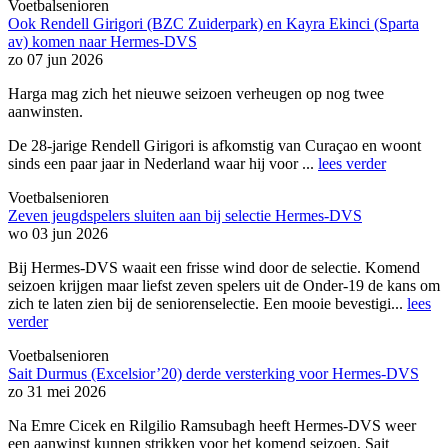
Voetbalsenioren
Ook Rendell Girigori (BZC Zuiderpark) en Kayra Ekinci (Sparta
av) komen naar Hermes-DVS
zo 07 jun 2026
Harga mag zich het nieuwe seizoen verheugen op nog twee
aanwinsten.
De 28-jarige Rendell Girigori is afkomstig van Curaçao en woont
sinds een paar jaar in Nederland waar hij voor ...
lees verder
Voetbalsenioren
Zeven jeugdspelers sluiten aan bij selectie Hermes-DVS
wo 03 jun 2026
Bij Hermes-DVS waait een frisse wind door de selectie. Komend
seizoen krijgen maar liefst zeven spelers uit de Onder-19 de kans om
zich te laten zien bij de seniorenselectie. Een mooie bevestigi...
lees
verder
Voetbalsenioren
Sait Durmus (Excelsior’20) derde versterking voor Hermes-DVS
zo 31 mei 2026
Na Emre Cicek en Rilgilio Ramsubagh heeft Hermes-DVS weer
een aanwinst kunnen strikken voor het komend seizoen, Sait