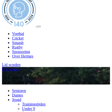
Voetbal
Cricket
Squash
Rugby
Sponsoring
Over Hermes
Lid worden
Upcoming
zondag 13 september
10 jarig jubileum, rugby
Senioren
Dames
Jeugd
Trainingstijden
Under 9