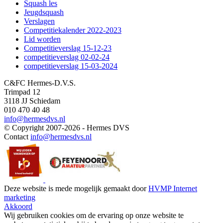
Squash les
Jeugdsquash
Verslagen
Competitiekalender 2022-2023
Lid worden
Competitieverslag 15-12-23
competitieverslag 02-02-24
competitieverslag 15-03-2024
C&FC Hermes-D.V.S.
Trimpad 12
3118 JJ Schiedam
010 470 40 48
info@hermesdvs.nl
© Copyright 2007-2026 - Hermes DVS
Contact
info@hermesdvs.nl
Deze website is mede mogelijk gemaakt door
HVMP Internet
marketing
Akkoord
Wij gebruiken cookies om de ervaring op onze website te