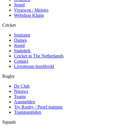
Jeugd
Vrouwen / Meisjes
Webshop Klupp
Cricket
Senioren
Dames
Jeugd
Statistiek
Cricket in The Netherlands
Contact
Livestream hoofdveld
Rugby
De Club
Nieuws
Teams
Aanmelden
Try Rugby / Proef training
Trainingstijden
Squash