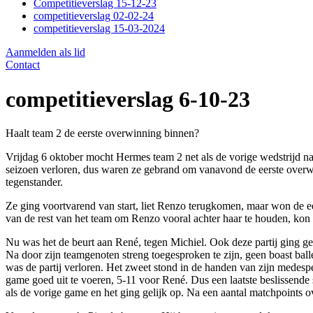
Competitieverslag 15-12-23
competitieverslag 02-02-24
competitieverslag 15-03-2024
Aanmelden als lid
Contact
competitieverslag 6-10-23
Haalt team 2 de eerste overwinning binnen?
Vrijdag 6 oktober mocht Hermes team 2 net als de vorige wedstrijd 
seizoen verloren, dus waren ze gebrand om vanavond de eerste overwi
tegenstander.
Ze ging voortvarend van start, liet Renzo terugkomen, maar won de e
van de rest van het team om Renzo vooral achter haar te houden, kon
Nu was het de beurt aan René, tegen Michiel. Ook deze partij ging ge
Na door zijn teamgenoten streng toegesproken te zijn, geen boast bal
was de partij verloren. Het zweet stond in de handen van zijn medesp
game goed uit te voeren, 5-11 voor René. Dus een laatste beslissende 
als de vorige game en het ging gelijk op. Na een aantal matchpoints 