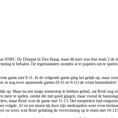
naar HSRC De Diepput in Den Haag, maar dit keer was hun team 2 de te
nning te behalen. De tegenstanders stonden al te popelen om te spele
erste game met 9-11. In de volgende game ging het gelijk op, maar wis
 ze in nog twee spannende games (9-11 en 9-11) de winst binnenhalen!
lijk op. Maar na een lange zomerstop te hebben gehad, zat René nog niet
len meer te spelen, omdat die niet goed gingen, maar vooral de basiss
elers, maar René won de game met 11-13. Het toespreken had enigszins 
set volgde. Af en toe moest hij door zijn medespelers weer even herinne
over en weer, wist René gelukkig de overwinning op te eisen met 10-12!