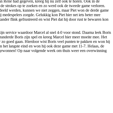
an René had gegeven, kreeg hij nu zelf ook te horen. Ook in de
l de strokes op te zoeken en zo werd ook de tweede game verloren.
tgedeeld werden, kunnen we niet zeggen, maar Piet won de derde game
j medespelers zorgde. Gelukkig kon Piet hier net iets beter mee
er flink gefrustreerd en wist Piet dat hij door rust te bewaren kon
ijn service waardoor Marcel al snel 4-0 voor stond. Daarna leek Boris
anderde Boris zijn spel en kreeg Marcel hier meer moeite mee. Het
r zo goed gaan. Hierdoor wist Boris veel punten te pakken en won hij
aan het langste eind en won hij ook deze game met 11-7. Helaas, de
-13 gewonnen! Op naar volgende week om thuis weer een overwinning