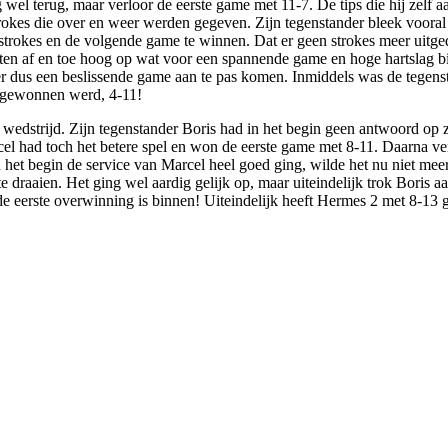
el terug, maar verloor de eerste game met 11-7. De tips die hij zelf a
strokes die over en weer werden gegeven. Zijn tegenstander bleek voora
p strokes en de volgende game te winnen. Dat er geen strokes meer ui
nten af en toe hoog op wat voor een spannende game en hoge hartslag bi
dus een beslissende game aan te pas komen. Inmiddels was de tegenstand
k gewonnen werd, 4-11!
wedstrijd. Zijn tegenstander Boris had in het begin geen antwoord op z
 had toch het betere spel en won de eerste game met 8-11. Daarna ver
 het begin de service van Marcel heel goed ging, wilde het nu niet mee
 draaien. Het ging wel aardig gelijk op, maar uiteindelijk trok Boris 
r de eerste overwinning is binnen! Uiteindelijk heeft Hermes 2 met 8