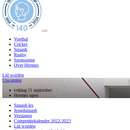
Voetbal
Cricket
Squash
Rugby
Sponsoring
Over Hermes
Lid worden
Upcoming
vrijdag 11 september
Hermes open
Squash les
Jeugdsquash
Verslagen
Competitiekalender 2022-2023
Lid worden