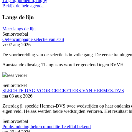
10 jarig jubileum, rugby
Bekijk de hele agenda
Langs de lijn
Meer langs de lijn
Seniorvoetbal
Oefencampagne selectie van start
vr 07 aug 2026
De voorbereiding van de selectie is in volle gang. De eerste trainingen
Aanstaande dinsdag 11 augustus wordt er geoefend tegen RVVH.
lees verder
Seniorcricket
SLECHTE DAG VOOR CRICKETERS VAN HERMES-DVS
ma 03 aug 2026
Zaterdag jl. speelde Hermes-DVS twee wedstrijden op haar ondanks d
eigen veld. Helaas werden beide wedstrijden verloren. Het resultaat 
Seniorvoetbal
Poule-indeling bekercompetitie 1e elftal bekend
wo 29 jul 2026