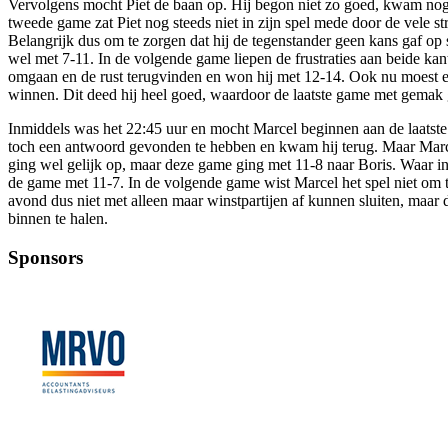
Vervolgens mocht Piet de baan op. Hij begon niet zo goed, kwam nog w
tweede game zat Piet nog steeds niet in zijn spel mede door de vele 
Belangrijk dus om te zorgen dat hij de tegenstander geen kans gaf o
wel met 7-11. In de volgende game liepen de frustraties aan beide ka
omgaan en de rust terugvinden en won hij met 12-14. Ook nu moest er 
winnen. Dit deed hij heel goed, waardoor de laatste game met gema
Inmiddels was het 22:45 uur en mocht Marcel beginnen aan de laatste 
toch een antwoord gevonden te hebben en kwam hij terug. Maar Marcel
ging wel gelijk op, maar deze game ging met 11-8 naar Boris. Waar in
de game met 11-7. In de volgende game wist Marcel het spel niet om te
avond dus niet met alleen maar winstpartijen af kunnen sluiten, maa
binnen te halen.
Sponsors