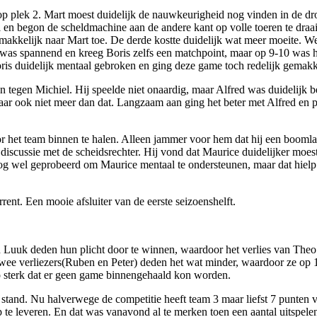
op plek 2. Mart moest duidelijk de nauwkeurigheid nog vinden in de dro
n begon de scheldmachine aan de andere kant op volle toeren te draaien
makkelijk naar Mart toe. De derde kostte duidelijk wat meer moeite. W
e was spannend en kreeg Boris zelfs een matchpoint, maar op 9-10 was 
is duidelijk mentaal gebroken en ging deze game toch redelijk gemakke
egen Michiel. Hij speelde niet onaardig, maar Alfred was duidelijk bet
aar ook niet meer dan dat. Langzaam aan ging het beter met Alfred en pa
 het team binnen te halen. Alleen jammer voor hem dat hij een boomla
at discussie met de scheidsrechter. Hij vond dat Maurice duidelijker moe
nog wel geprobeerd om Maurice mentaal te ondersteunen, maar dat hielp
rrent. Een mooie afsluiter van de eerste seizoenshelft.
Luuk deden hun plicht door te winnen, waardoor het verlies van Theo e
ee verliezers(Ruben en Peter) deden het wat minder, waardoor ze op 1
zo sterk dat er geen game binnengehaald kon worden.
e stand. Nu halverwege de competitie heeft team 3 maar liefst 7 punte
op te leveren. En dat was vanavond al te merken toen een aantal uitsp