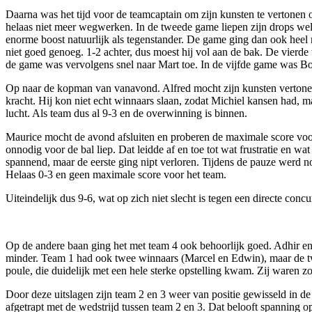
Daarna was het tijd voor de teamcaptain om zijn kunsten te vertonen 
helaas niet meer wegwerken. In de tweede game liepen zijn drops wel e
enorme boost natuurlijk als tegenstander. De game ging dan ook heel 
niet goed genoeg. 1-2 achter, dus moest hij vol aan de bak. De vierd
de game was vervolgens snel naar Mart toe. In de vijfde game was Bor
Op naar de kopman van vanavond. Alfred mocht zijn kunsten vertonen t
kracht. Hij kon niet echt winnaars slaan, zodat Michiel kansen had, m
lucht. Als team dus al 9-3 en de overwinning is binnen.
Maurice mocht de avond afsluiten en proberen de maximale score voor
onnodig voor de bal liep. Dat leidde af en toe tot wat frustratie en w
spannend, maar de eerste ging nipt verloren. Tijdens de pauze werd 
Helaas 0-3 en geen maximale score voor het team.
Uiteindelijk dus 9-6, wat op zich niet slecht is tegen een directe concu
Op de andere baan ging het met team 4 ook behoorlijk goed. Adhir en 
minder. Team 1 had ook twee winnaars (Marcel en Edwin), maar de tw
poule, die duidelijk met een hele sterke opstelling kwam. Zij waren 
Door deze uitslagen zijn team 2 en 3 weer van positie gewisseld in d
afgetrapt met de wedstrijd tussen team 2 en 3. Dat belooft spanning 