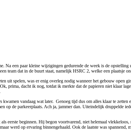
. Na een paar kleine wijzigingen gedurende de week is de opstelling u
en team dat in de buurt staat, namelijk HSRC 2, welke een plaatsje on
n uit spelen, was er enig overleg nodig wanneer het gebouw open ging. 
Ok, prima, dacht ik nog, totdat ik merkte dat de papieren niet klaar l
.
s kwamen vandaag wat later. Genoeg tijd dus om alles klaar te zetten e
amen op de parkeerplaats. Ach ja, jammer dan. Uiteindelijk druppelde 
ht als eerste beginnen. Hij begon voortvarend, niet helemaal vlekkeloo
maar werd op ervaring binnengehaald. Ook de laatste was spannend, m