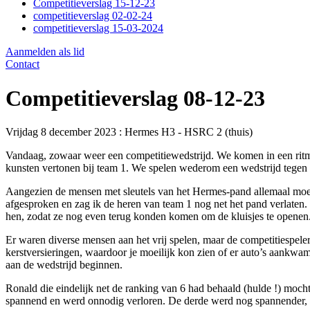
Competitieverslag 15-12-23
competitieverslag 02-02-24
competitieverslag 15-03-2024
Aanmelden als lid
Contact
Competitieverslag 08-12-23
Vrijdag 8 december 2023 : Hermes H3 - HSRC 2 (thuis)
Vandaag, zowaar weer een competitiewedstrijd. We komen in een ritme
kunsten vertonen bij team 1. We spelen wederom een wedstrijd tegen e
Aangezien de mensen met sleutels van het Hermes-pand allemaal moete
afgesproken en zag ik de heren van team 1 nog net het pand verlaten. 
hen, zodat ze nog even terug konden komen om de kluisjes te openen
Er waren diverse mensen aan het vrij spelen, maar de competitiespeler
kerstversieringen, waardoor je moeilijk kon zien of er auto’s aankw
aan de wedstrijd beginnen.
Ronald die eindelijk net de ranking van 6 had behaald (hulde !) moc
spannend en werd onnodig verloren. De derde werd nog spannender, 