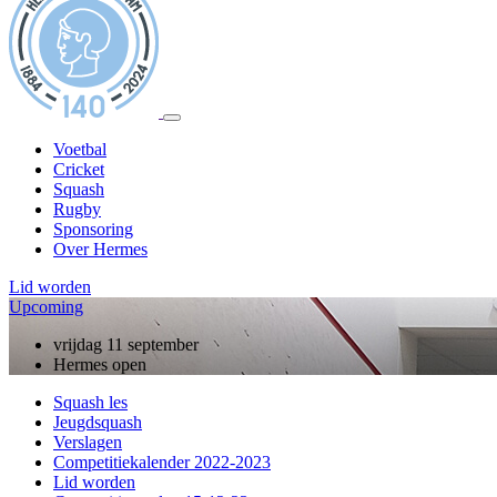
Voetbal
Cricket
Squash
Rugby
Sponsoring
Over Hermes
Lid worden
Upcoming
vrijdag 11 september
Hermes open
Squash les
Jeugdsquash
Verslagen
Competitiekalender 2022-2023
Lid worden