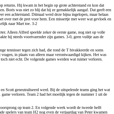
p returns. Hij kwam in het begin op grote achterstand en kon dat
. Boris was niet zo blij dat hij ze gemakkelijk aangaf. Dat geeft een
eer een achterstand. Ditmaal werd deze bijna ingelopen, maar helaas
het over met de pret voor hem. Een missertje met weer wat gevloek en
lijk naar Mart toe. 3-2
er. Alleen Alfred speelde zeker de eerste game, nog niet op volle
kte hij steeds voortvarender zijn games. 3-0, geen vuiltje aan de
nge tennisser tegen zich had, die rond de T bivakkeerde en soms
st vragen, in plaats van alleen maar verontwaardigd kijken. Het was
 toch niet echt. De volgende games werden wat ruimer verloren.
n Scott geneutraliseerd werd. Bij de uitspelende teams ging het wat
 game verloren. Team 2 had het moeilijk tegen de nummer 1 uit de
n voorsprong op team 2. En volgende week wordt de tweede helft
elende spelers van team H2 nog even de verjaardag van Peter kwamen